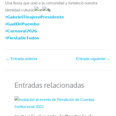
Una fiesta que unió a la comunidad y fortaleció nuestra
identidad cultural.
#𝗚𝗮𝗯𝗿𝗶𝗲𝗹𝗧𝗶𝗻𝗮𝗷𝗲𝗿𝗼𝗣𝗿𝗲𝘀𝗶𝗱𝗲𝗻𝘁𝗲
#𝗚𝗮𝗱𝗗𝗲𝗣𝘂𝗲𝗺𝗯𝗼
#𝗖𝗮𝗿𝗻𝗮𝘃𝗮𝗹𝟮𝟬𝟮𝟲
#𝗙𝗶𝗲𝘀𝘁𝗮𝗗𝗲𝗧𝗼𝗱𝗼𝘀
←
Entrada anterior
Entrada siguiente
→
Entradas relacionadas