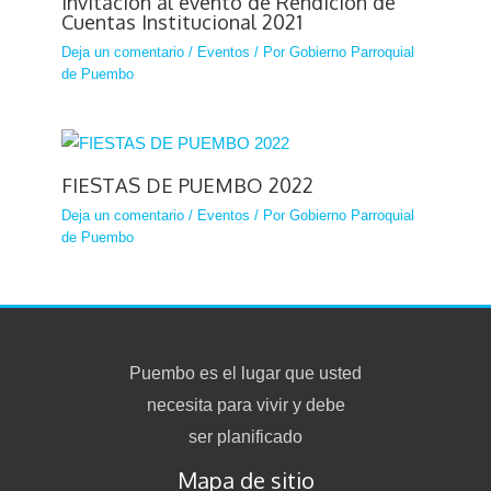
Invitación al evento de Rendición de
Cuentas Institucional 2021
Deja un comentario
/
Eventos
/ Por
Gobierno Parroquial
de Puembo
FIESTAS DE PUEMBO 2022
Deja un comentario
/
Eventos
/ Por
Gobierno Parroquial
de Puembo
Puembo es el lugar que usted
necesita para vivir y debe
ser planificado
Mapa de sitio