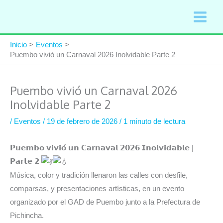
Ir
al
contenido
Inicio
Eventos
Puembo vivió un Carnaval 2026 Inolvidable Parte 2
Puembo vivió un Carnaval 2026
Inolvidable Parte 2
/
Eventos
/
19 de febrero de 2026
/
1 minuto de lectura
𝗣𝘂𝗲𝗺𝗯𝗼 𝘃𝗶𝘃𝗶𝗼́ 𝘂𝗻 𝗖𝗮𝗿𝗻𝗮𝘃𝗮𝗹 𝟮𝟬𝟮𝟲 𝗜𝗻𝗼𝗹𝘃𝗶𝗱𝗮𝗯𝗹𝗲 |
𝗣𝗮𝗿𝘁𝗲 𝟮
Música, color y tradición llenaron las calles con desfile,
comparsas, y presentaciones artísticas, en un evento
organizado por el GAD de Puembo junto a la Prefectura de
Pichincha.