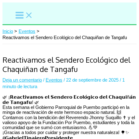
Ir
al
contenido
Inicio
Eventos
Reactivamos el Sendero Ecológico del Chaquiñan de Tangafu
Reactivamos el Sendero Ecológico del
Chaquiñan de Tangafu
Deja un comentario
/
Eventos
/
22 de septiembre de 2025
/
1
minuto de lectura
🌿 ¡𝗥𝗲𝗮𝗰𝘁𝗶𝘃𝗮𝗺𝗼𝘀 𝗲𝗹 𝗦𝗲𝗻𝗱𝗲𝗿𝗼 𝗘𝗰𝗼𝗹𝗼́𝗴𝗶𝗰𝗼 𝗱𝗲𝗹 𝗖𝗵𝗮𝗾𝘂𝗶ñ𝗮́𝗻
𝗱𝗲 𝗧𝗮𝗻𝗴𝗮𝗳𝘂! 🌿
Esta semana el Gobierno Parroquial de Puembo participó en la
minga de reactivación de este hermoso espacio natural. 🙌
Contamos con la bendición del Reverendo Jhonny Suquillo ✝️ y el
valioso apoyo de la Fundación Por Puembo, estudiantes y toda la
comunidad que se sumó con entusiasmo. 💪💚
¡Gracias a todos por cuidar y proteger nuestra naturaleza! 🌳✨
#𝗚𝗮𝗯𝗿𝗶𝗲𝗹𝗧𝗶𝗻𝗮𝗷𝗲𝗿𝗼𝗣𝗿𝗲𝘀𝗶𝗱𝗲𝗻𝘁𝗲⁣⁣⁣⁣⁣