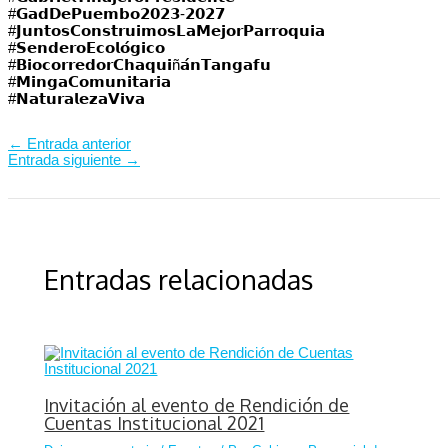
#𝗚𝗮𝗱𝗗𝗲𝗣𝘂𝗲𝗺𝗯𝗼𝟮𝟬𝟮𝟯-𝟮𝟬𝟮𝟳⁣⁣⁣⁣⁣
#𝗝𝘂𝗻𝘁𝗼𝘀𝗖𝗼𝗻𝘀𝘁𝗿𝘂𝗶𝗺𝗼𝘀𝗟𝗮𝗠𝗲𝗷𝗼𝗿𝗣𝗮𝗿𝗿𝗼𝗾𝘂𝗶𝗮⁣⁣⁣⁣⁣
#𝗦𝗲𝗻𝗱𝗲𝗿𝗼𝗘𝗰𝗼𝗹𝗼́𝗴𝗶𝗰𝗼
#𝗕𝗶𝗼𝗰𝗼𝗿𝗿𝗲𝗱𝗼𝗿𝗖𝗵𝗮𝗾𝘂𝗶ñ𝗮́𝗻𝗧𝗮𝗻𝗴𝗮𝗳𝘂
#𝗠𝗶𝗻𝗴𝗮𝗖𝗼𝗺𝘂𝗻𝗶𝘁𝗮𝗿𝗶𝗮
#𝗡𝗮𝘁𝘂𝗿𝗮𝗹𝗲𝘇𝗮𝗩𝗶𝘃𝗮
←
Entrada anterior
Entrada siguiente
→
Entradas relacionadas
Invitación al evento de Rendición de
Cuentas Institucional 2021