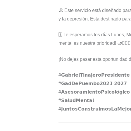
🤗 Este servicio está diseñado par
y la depresión. Está destinado par
🗓️ Te esperamos los días Lunes, M
mental es nuestra prioridad! 🤝💆‍♂️💆‍
¡No dejes pasar esta oportunidad d
#𝗚𝗮𝗯𝗿𝗶𝗲𝗹𝗧𝗶𝗻𝗮𝗷𝗲𝗿𝗼𝗣𝗿𝗲𝘀𝗶𝗱𝗲𝗻𝘁𝗲⁣
#𝗚𝗮𝗱𝗗𝗲𝗣𝘂𝗲𝗺𝗯𝗼⁣𝟮𝟬𝟮𝟯-𝟮𝟬𝟮𝟳
#𝗔𝘀𝗲𝘀𝗼𝗿𝗮𝗺𝗶𝗲𝗻𝘁𝗼𝗣𝘀𝗶𝗰𝗼𝗹𝗼́𝗴𝗶𝗰𝗼
#𝗦𝗮𝗹𝘂𝗱𝗠𝗲𝗻𝘁𝗮𝗹
#𝗝𝘂𝗻𝘁𝗼𝘀𝗖𝗼𝗻𝘀𝘁𝗿𝘂𝗶𝗺𝗼𝘀𝗟𝗮𝗠𝗲𝗷𝗼