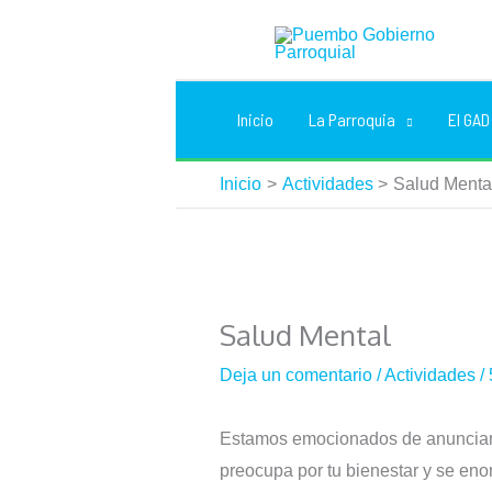
Ir
al
contenido
Inicio
La Parroquia
El GAD
Inicio
Actividades
Salud Menta
Salud Mental
Deja un comentario
/
Actividades
/
Estamos emocionados de anunciar 
preocupa por tu bienestar y se eno