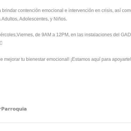
a brindar contención emocional e intervención en crisis, así c
a Adultos, Adolescentes, y Niños.
iércoles,Viernes, de 9AM a 12PM, en las instalaciones del GAD 
♀️
e mejorar tu bienestar emocional! ¡Estamos aquí para apoyarte
𝗣𝗮𝗿𝗿𝗼𝗾𝘂𝗶𝗮