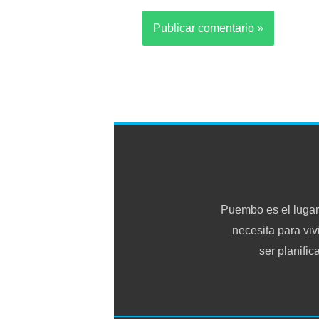
Puembo es el lugar
necesita para viv
ser planific