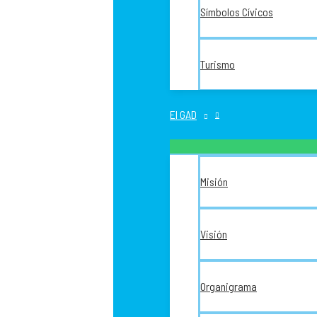
Símbolos Cívicos
Turismo
El GAD
Misión
Visión
Organigrama