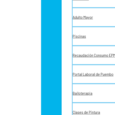
Adulto Mayor
Piscinas
Recaudación Consumo EP
Portal Laboral de Puembo
Bailoterapia
Clases de Pintura