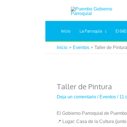
Ir
al
contenido
Inicio
La Parroquia
El GAD
Inicio
Eventos
Taller de Pintur
Taller de Pintura
Deja un comentario
/
Eventos
/
11 
El Gobierno Parroquial de Puembo te
📍 Lugar: Casa de la Cultura (junto