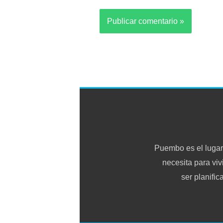
Puembo es el lugar
necesita para viv
ser planific