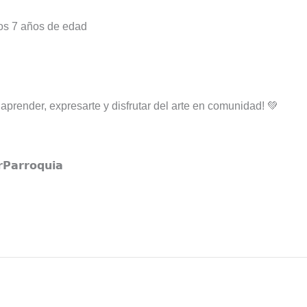
los 7 años de edad
aprender, expresarte y disfrutar del arte en comunidad! 💚
𝗿𝗿𝗼𝗾𝘂𝗶𝗮⁣⁣⁣⁣⁣