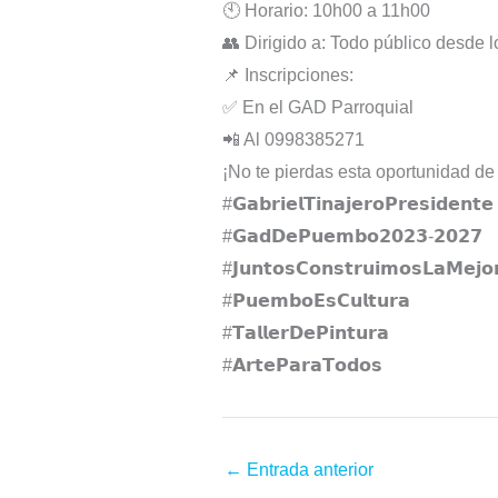
🕙 Horario: 10h00 a 11h00
👥 Dirigido a: Todo público desde 
📌 Inscripciones:
✅ En el GAD Parroquial
📲 Al 0998385271
¡No te pierdas esta oportunidad de 
#𝗚𝗮𝗯𝗿𝗶𝗲𝗹𝗧𝗶𝗻𝗮𝗷𝗲𝗿𝗼𝗣𝗿𝗲𝘀𝗶𝗱𝗲𝗻𝘁𝗲⁣⁣⁣⁣⁣
#𝗚𝗮𝗱𝗗𝗲𝗣𝘂𝗲𝗺𝗯𝗼𝟮𝟬𝟮𝟯-𝟮𝟬𝟮𝟳⁣⁣⁣⁣⁣
#𝗝𝘂𝗻𝘁𝗼𝘀𝗖𝗼𝗻𝘀𝘁𝗿𝘂𝗶𝗺𝗼𝘀𝗟𝗮𝗠𝗲𝗷𝗼𝗿𝗣
#𝗣𝘂𝗲𝗺𝗯𝗼𝗘𝘀𝗖𝘂𝗹𝘁𝘂𝗿𝗮
#𝗧𝗮𝗹𝗹𝗲𝗿𝗗𝗲𝗣𝗶𝗻𝘁𝘂𝗿𝗮
#𝗔𝗿𝘁𝗲𝗣𝗮𝗿𝗮𝗧𝗼𝗱𝗼𝘀
←
Entrada anterior