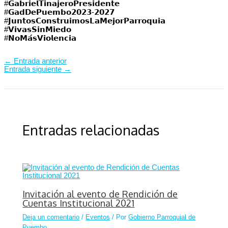
#𝗚𝗮𝗯𝗿𝗶𝗲𝗹𝗧𝗶𝗻𝗮𝗷𝗲𝗿𝗼𝗣𝗿𝗲𝘀𝗶𝗱𝗲𝗻𝘁𝗲⁣⁣⁣⁣⁣
#𝗚𝗮𝗱𝗗𝗲𝗣𝘂𝗲𝗺𝗯𝗼𝟮𝟬𝟮𝟯-𝟮𝟬𝟮𝟳⁣⁣⁣⁣⁣
#𝗝𝘂𝗻𝘁𝗼𝘀𝗖𝗼𝗻𝘀𝘁𝗿𝘂𝗶𝗺𝗼𝘀𝗟𝗮𝗠𝗲𝗷𝗼𝗿𝗣𝗮𝗿𝗿𝗼𝗾𝘂𝗶𝗮⁣⁣⁣⁣⁣
#𝗩𝗶𝘃𝗮𝘀𝗦𝗶𝗻𝗠𝗶𝗲𝗱𝗼
#𝗡𝗼𝗠𝗮́𝘀𝗩𝗶𝗼𝗹𝗲𝗻𝗰𝗶𝗮
←
Entrada anterior
Entrada siguiente
→
Entradas relacionadas
Invitación al evento de Rendición de
Cuentas Institucional 2021
Deja un comentario
/
Eventos
/ Por
Gobierno Parroquial de
Puembo