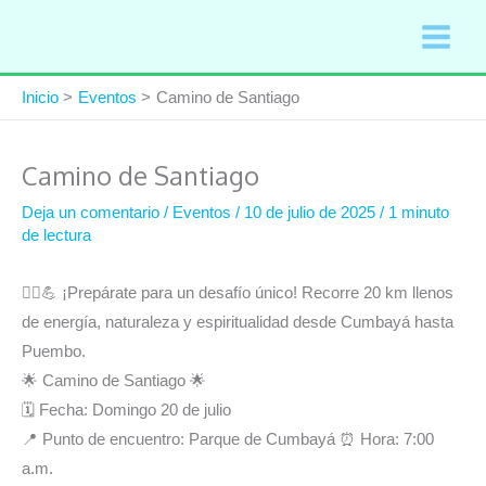
Ir
al
contenido
Inicio
Eventos
Camino de Santiago
Camino de Santiago
Deja un comentario
/
Eventos
/
10 de julio de 2025
/
1 minuto
de lectura
🚶‍♂️💪 ¡Prepárate para un desafío único! Recorre 20 km llenos
de energía, naturaleza y espiritualidad desde Cumbayá hasta
Puembo.
🌟 Camino de Santiago 🌟
🗓 Fecha: Domingo 20 de julio
📍 Punto de encuentro: Parque de Cumbayá ⏰ Hora: 7:00
a.m.