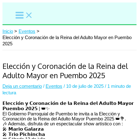
Ir
al
contenido
Inicio
Eventos
Elección y Coronación de la Reina del Adulto Mayor en Puembo
2025
Elección y Coronación de la Reina del
Adulto Mayor en Puembo 2025
Deja un comentario
/
Eventos
/
10 de julio de 2025
/
1 minuto de
lectura
𝗘𝗹𝗲𝗰𝗰𝗶𝗼́𝗻 𝘆 𝗖𝗼𝗿𝗼𝗻𝗮𝗰𝗶𝗼́𝗻 𝗱𝗲 𝗹𝗮 𝗥𝗲𝗶𝗻𝗮 𝗱𝗲𝗹 𝗔𝗱𝘂𝗹𝘁𝗼 𝗠𝗮𝘆𝗼𝗿
𝗣𝘂𝗲𝗺𝗯𝗼 𝟮𝟬𝟮𝟱 | 👑✨
El Gobierno Parroquial de Puembo te invita a la Elección y
Coronación de la Reina del Adulto Mayor Puembo 2025 👑💐.
🎶 Además, disfruta de un espectacular show artístico con :
🎤 𝗠𝗮𝗿𝗶𝗼 𝗚𝗮𝗹𝗮𝗿𝘇𝗮
🎤 𝗧𝗿𝗶𝗼 𝗣𝗶𝗰𝗵𝗶𝗻𝗰𝗵𝗮