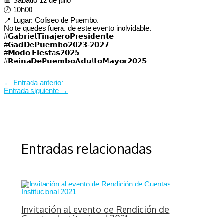
📅 Sábado 12 de julio
🕖 10h00
📍 Lugar: Coliseo de Puembo.
No te quedes fuera, de este evento inolvidable.
#𝗚𝗮𝗯𝗿𝗶𝗲𝗹𝗧𝗶𝗻𝗮𝗷𝗲𝗿𝗼𝗣𝗿𝗲𝘀𝗶𝗱𝗲𝗻𝘁𝗲⁣⁣⁣⁣⁣
#𝗚𝗮𝗱𝗗𝗲𝗣𝘂𝗲𝗺𝗯𝗼𝟮𝟬𝟮𝟯-𝟮𝟬𝟮𝟳⁣⁣⁣⁣⁣
#𝗠𝗼𝗱𝗼 𝗙𝗶𝗲𝘀𝘁a𝘀⁣⁣𝟮𝟬𝟮𝟱
#𝗥𝗲𝗶𝗻𝗮𝗗𝗲𝗣𝘂𝗲𝗺𝗯𝗼𝗔𝗱𝘂𝗹𝘁𝗼𝗠𝗮𝘆𝗼𝗿𝟮𝟬𝟮𝟱
←
Entrada anterior
Entrada siguiente
→
Entradas relacionadas
Invitación al evento de Rendición de