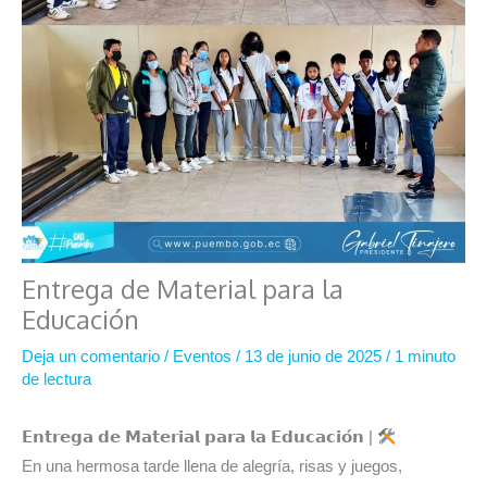
Entrega de Material para la
Educación
Deja un comentario
/
Eventos
/
13 de junio de 2025
/
1 minuto
de lectura
𝗘𝗻𝘁𝗿𝗲𝗴𝗮 𝗱𝗲 𝗠𝗮𝘁𝗲𝗿𝗶𝗮𝗹 𝗽𝗮𝗿𝗮 𝗹𝗮 𝗘𝗱𝘂𝗰𝗮𝗰𝗶𝗼́𝗻 |
En una hermosa tarde llena de alegría, risas y juegos,