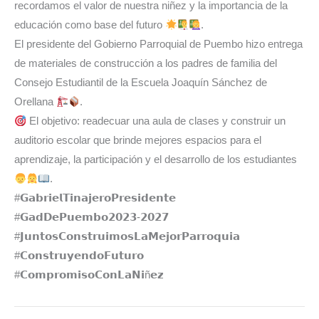
recordamos el valor de nuestra niñez y la importancia de la
educación como base del futuro
.
El presidente del Gobierno Parroquial de Puembo hizo entrega
de materiales de construcción a los padres de familia del
Consejo Estudiantil de la Escuela Joaquín Sánchez de
Orellana
.
El objetivo: readecuar una aula de clases y construir un
auditorio escolar que brinde mejores espacios para el
aprendizaje, la participación y el desarrollo de los estudiantes
.
#𝗚𝗮𝗯𝗿𝗶𝗲𝗹𝗧𝗶𝗻𝗮𝗷𝗲𝗿𝗼𝗣𝗿𝗲𝘀𝗶𝗱𝗲𝗻𝘁𝗲⁣⁣⁣⁣⁣
#𝗚𝗮𝗱𝗗𝗲𝗣𝘂𝗲𝗺𝗯𝗼𝟮𝟬𝟮𝟯-𝟮𝟬𝟮𝟳⁣⁣⁣⁣⁣
#𝗝𝘂𝗻𝘁𝗼𝘀𝗖𝗼𝗻𝘀𝘁𝗿𝘂𝗶𝗺𝗼𝘀𝗟𝗮𝗠𝗲𝗷𝗼𝗿𝗣𝗮𝗿𝗿𝗼𝗾𝘂𝗶𝗮⁣⁣⁣⁣⁣
#𝗖𝗼𝗻𝘀𝘁𝗿𝘂𝘆𝗲𝗻𝗱𝗼𝗙𝘂𝘁𝘂𝗿𝗼
#𝗖𝗼𝗺𝗽𝗿𝗼𝗺𝗶𝘀𝗼𝗖𝗼𝗻𝗟𝗮𝗡𝗶ñ𝗲𝘇