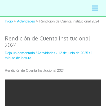
Ir
al
contenido
Inicio
Actividades
Rendición de Cuenta Institucional 2024
Rendición de Cuenta Institucional
2024
Deja un comentario
/
Actividades
/
12 de junio de 2025
/
1
minuto de lectura
Rendición de Cuenta Institucional 2024.