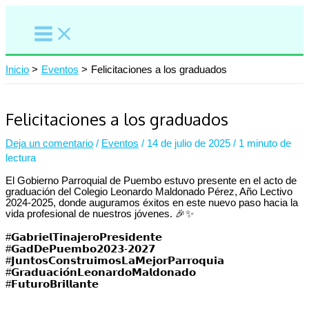
Ir
al
contenido
Inicio
Eventos
Felicitaciones a los graduados
Felicitaciones a los graduados
Deja un comentario
/
Eventos
/
14 de julio de 2025
/
1 minuto de
lectura
El Gobierno Parroquial de Puembo estuvo presente en el acto de
graduación del Colegio Leonardo Maldonado Pérez, Año Lectivo
2024-2025, donde auguramos éxitos en este nuevo paso hacia la
vida profesional de nuestros jóvenes. 🎉✨
#𝗚𝗮𝗯𝗿𝗶𝗲𝗹𝗧𝗶𝗻𝗮𝗷𝗲𝗿𝗼𝗣𝗿𝗲𝘀𝗶𝗱𝗲𝗻𝘁𝗲⁣⁣⁣
#𝗚𝗮𝗱𝗗𝗲𝗣𝘂𝗲𝗺𝗯𝗼𝟮𝟬𝟮𝟯-𝟮𝟬𝟮𝟳⁣⁣⁣
#𝗝𝘂𝗻𝘁𝗼𝘀𝗖𝗼𝗻𝘀𝘁𝗿𝘂𝗶𝗺𝗼𝘀𝗟𝗮𝗠𝗲𝗷𝗼𝗿𝗣𝗮𝗿𝗿𝗼𝗾𝘂𝗶𝗮⁣⁣⁣
#𝗚𝗿𝗮𝗱𝘂𝗮𝗰𝗶𝗼́𝗻𝗟𝗲𝗼𝗻𝗮𝗿𝗱𝗼𝗠𝗮𝗹𝗱𝗼𝗻𝗮𝗱𝗼
#𝗙𝘂𝘁𝘂𝗿𝗼𝗕𝗿𝗶𝗹𝗹𝗮𝗻𝘁𝗲