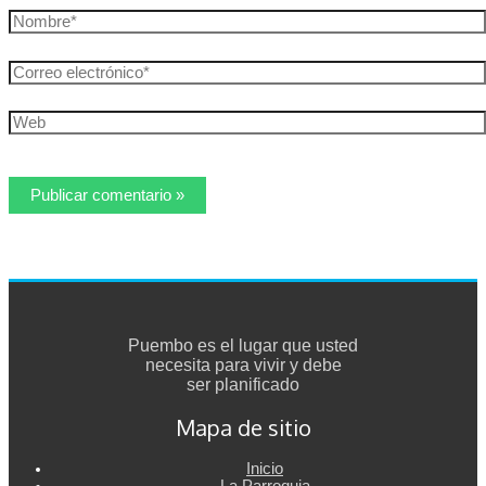
Nombre*
Correo
electrónico*
Web
Puembo es el lugar que usted
necesita para vivir y debe
ser planificado
Mapa de sitio
Inicio
La Parroquia