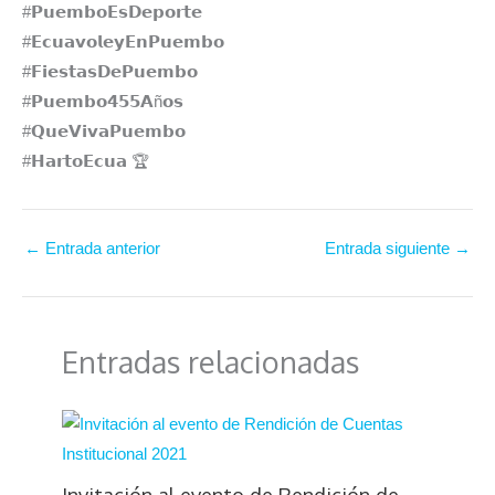
#𝗣𝘂𝗲𝗺𝗯𝗼𝗘𝘀𝗗𝗲𝗽𝗼𝗿𝘁𝗲
#𝗘𝗰𝘂𝗮𝘃𝗼𝗹𝗲𝘆𝗘𝗻𝗣𝘂𝗲𝗺𝗯𝗼
#𝗙𝗶𝗲𝘀𝘁𝗮𝘀𝗗𝗲𝗣𝘂𝗲𝗺𝗯𝗼
#𝗣𝘂𝗲𝗺𝗯𝗼𝟰𝟱𝟱𝗔ñ𝗼𝘀
#𝗤𝘂𝗲𝗩𝗶𝘃𝗮𝗣𝘂𝗲𝗺𝗯𝗼
#𝗛𝗮𝗿𝘁𝗼𝗘𝗰𝘂𝗮 🏆
←
Entrada anterior
Entrada siguiente
→
Entradas relacionadas
Invitación al evento de Rendición de