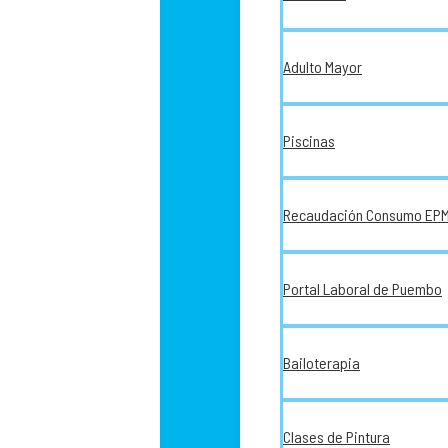
Adulto Mayor
Piscinas
Recaudación Consumo EP
Portal Laboral de Puembo
Bailoterapia
Clases de Pintura