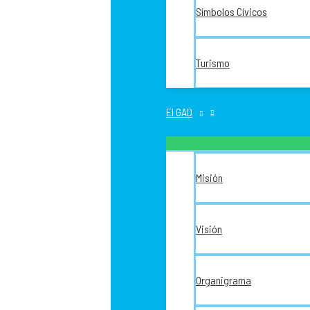
Símbolos Cívicos
Turismo
El GAD
Misión
Visión
Organigrama